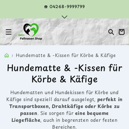
Direkt
zum
☎️ 04268-9999799
Inhalt
Warenko
›
Hundematte & -Kissen für Körbe & Käfige
K
Hundematte & -Kissen für
a
Körbe & Käfige
t
Hundematten und Hundekissen für Körbe und
e
Käfige sind speziell darauf ausgelegt,
perfekt in
Transportboxen, Drahtkäfige oder Körbe zu
g
passen
. Sie sorgen für
eine bequeme
Liegefläche
, auch in begrenzten oder festen
o
Bereichen.