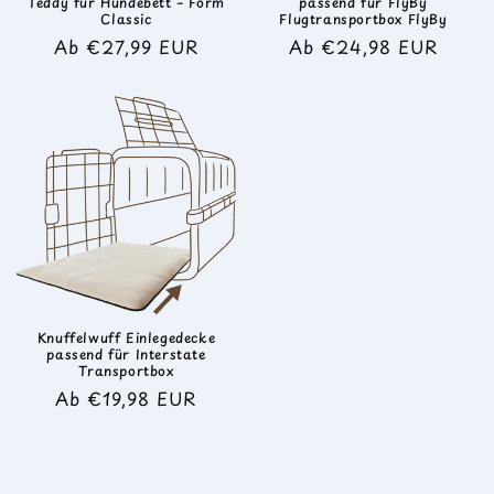
Teddy für Hundebett – Form
passend für FlyBy
Classic
Flugtransportbox FlyBy
Normaler
Ab €27,99 EUR
Normaler
Ab €24,98 EUR
Preis
Preis
Knuffelwuff Einlegedecke
passend für Interstate
Transportbox
Normaler
Ab €19,98 EUR
Preis