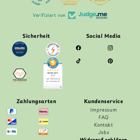
Verifiziert von
Sicherheit
Social Media
Facebook
Instagram
TikTok
Pinterest
SEHR GUT
5 / 5
aus 1 Bewertung
bei: shopvote.de
Zahlungsarten
Kundenservice
Impressum
FAQ
Kontakt
Jobs
Widerruf erklären