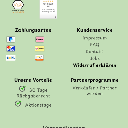
SEHR GUT
5 / 5
aus 1 Bewertung
bei: shopvote.de
Zahlungsarten
Kundenservice
Impressum
FAQ
Kontakt
Jobs
Widerruf erklären
Unsere Vorteile
Partnerprogramme
Verkäufer / Partner
30 Tage
werden
Rückgaberecht
Aktionstage