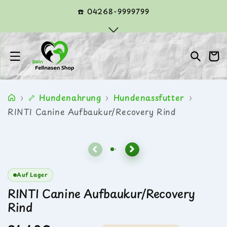
Direkt
zum
☎️ 04268-9999799
Inhalt
Warenko
›
🦴 Hundenahrung
›
Hundenassfutter
›
RINTI Canine Aufbaukur/Recovery Rind
Zu
Medien
Produktinformationen
1
1
2
Bild
springen
in
1
Modal
von
öffnen
Auf Lager
2
RINTI Canine Aufbaukur/Recovery
Rind