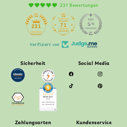
231 Bewertungen
71
231
Verifiziert von
Sicherheit
Social Media
Facebook
Instagram
TikTok
Pinterest
SEHR GUT
5 / 5
aus 1 Bewertung
bei: shopvote.de
Zahlungsarten
Kundenservice