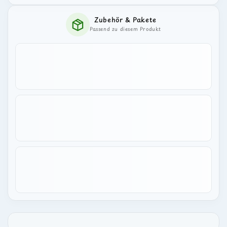
und
und
sauberes
sauberes
Zubehör & Pakete
Wasser
Wasser
Passend zu diesem Produkt