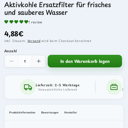
Aktivkohle Ersatzfilter für frisches
und sauberes Wasser
1 review
4,88€
Normaler
Inkl. Steuern.
Versand
wird beim Checkout berechnet
Preis
Anzahl
In den Warenkorb legen
Verringere
Erhöhe
die
die
Menge
Menge
für
für
Trixie
Trixie
Lieferzeit: 2–3 Werktage
Wasserautomat
Wasserautomat
Voraussichtliche Lieferzeit
Dad
Bubble
Bubble
Stream
Stream
–
–
Aktivkohle
Aktivkohle
Produktinformation
Bewertungen
Hersteller
Ersatzfilter
Ersatzfilter
für
für
frisches
frisches