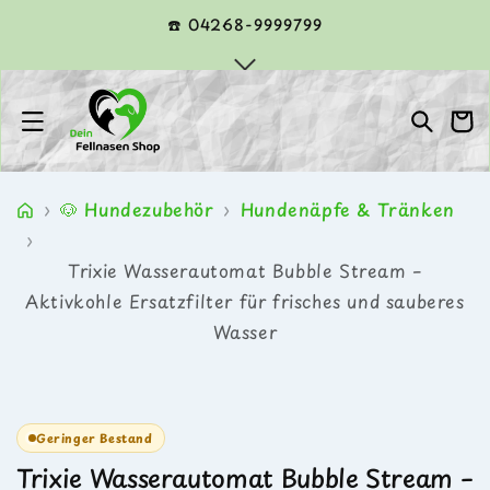
Direkt
zum
☎️ 04268-9999799
Inhalt
Warenko
›
🐶 Hundezubehör
›
Hundenäpfe & Tränken
›
Trixie Wasserautomat Bubble Stream –
Aktivkohle Ersatzfilter für frisches und sauberes
Wasser
Zu
Medien
Produktinformationen
1
springen
in
Geringer Bestand
Modal
öffnen
Trixie Wasserautomat Bubble Stream –